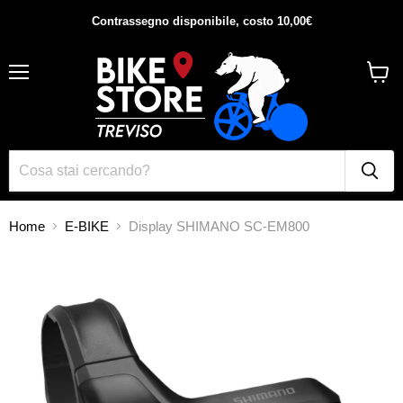
Contrassegno disponibile, costo 10,00€
Menu
Visual
il
carrel
Home
E-BIKE
Display SHIMANO SC-EM800