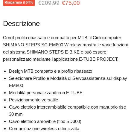
Prezzo originale
Prezzo attuale
€209,99
€75,00
Risparmia il
64
%
Descrizione
Con il profilo ribassato e compatto per MTB, il Ciclocomputer
SHIMANO STEPS SC-EM800 Wireless mostra le varie funzioni
del sistema SHIMANO STEPS E-BIKE e può essere
personalizzato mediante l'applicazione E-TUBE PROJECT.
Design MTB compatto e a profilo ribassato
Selezionare Profilo e Modalità di Servoassistenza sul display
EM800
Modalità personalizzabili con E-TUBE
Posizionamento versatile
Cavo elettrico intercambiabile compatibile con manubrio rise
30 mm
Cavo elettrico amovibile (tipo SD300)
Comunicazione wireless ottimizzata