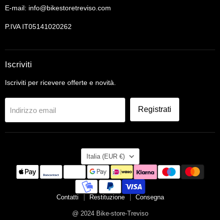
E-mail: info@bikestoretreviso.com
P.IVA IT05141020262
Iscriviti
Iscriviti per ricevere offerte e novità.
Registrati
Indirizzo email
Nazione
Italia
(EUR €)
Contatti
Restituzione
Consegna
@ 2024 Bike-store-Treviso