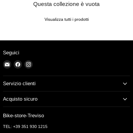
Questa collezione è vuota
Visualizza tutti i prodotti
Seguici
Email
Trovaci
Trovaci
Bike-
su
su
store-
Facebook
Instagram
Treviso
Servizio clienti
Acquisto sicuro
Bike-store-Treviso
TEL: +39 351 930 1215