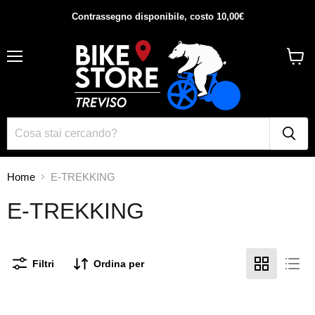
Contrassegno disponibile, costo 10,00€
Menu
Visual
il
carrel
Home
E-TREKKING
E-TREKKING
Filtri
Ordina per