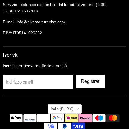
Servizio telefonico disponibile dal lunedì al venerdì (9:30-
12:30/15:30-17:00)
E-mail: info@bikestoretreviso.com
P.IVA IT05141020262
Iscriviti
Iscriviti per ricevere offerte e novità.
Registrati
Indirizzo email
Nazione
Italia
(EUR €)