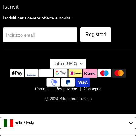
Iscriviti
Iscriviti per ricevere offerte e novità.
Registrati
Indirizzo email
Nazione
Italia
(EUR €)
Contatti
Restituzione
Consegna
@ 2024 Bike-store-Treviso
Italia / Italy