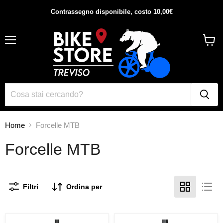
Contrassegno disponibile, costo 10,00€
Menu
Visual
il
carrel
Home
Forcelle MTB
Forcelle MTB
Filtri
Ordina per