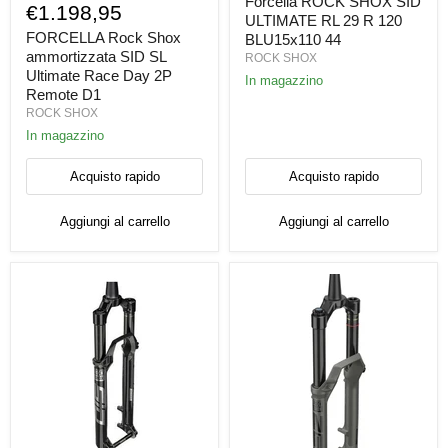
SID
Forcella ROCK SHOX SID
Rock
€1.198,95
ULTIMATE
Shox
ULTIMATE RL 29 R 120
RL
ammortizzata
FORCELLA Rock Shox
BLU15x110 44
29
SID
ammortizzata SID SL
ROCK SHOX
R
SL
Ultimate Race Day 2P
120
In magazzino
Ultimate
Remote D1
BLU15x110
Race
44
ROCK SHOX
Day
2P
In magazzino
Remote
D1
Acquisto rapido
Acquisto rapido
Aggiungi al carrello
Aggiungi al carrello