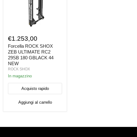
Forcella
ROCK
€1.253,00
SHOX
ZEB
Forcella ROCK SHOX
ULTIMATE
ZEB ULTIMATE RC2
RC2
29SB 180 GBLACK 44
29SB
NEW
180
ROCK SHOX
GBLACK
44
In magazzino
NEW
Acquisto rapido
Aggiungi al carrello