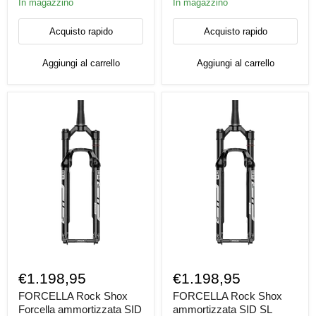
In magazzino
In magazzino
3P
3P
Remote
Remote
Acquisto rapido
Acquisto rapido
D1
D1
Aggiungi al carrello
Aggiungi al carrello
FORCELLA
FORCELLA
Rock
Rock
€1.198,95
€1.198,95
Shox
Shox
Forcella
ammortizzata
FORCELLA Rock Shox
FORCELLA Rock Shox
ammortizzata
SID
Forcella ammortizzata SID
ammortizzata SID SL