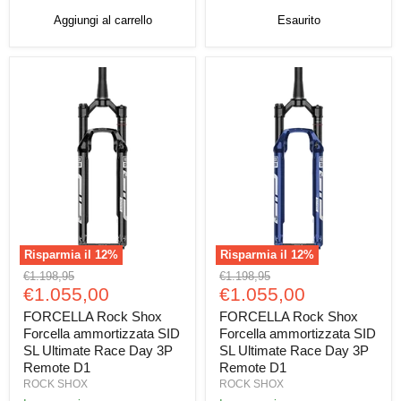
Aggiungi al carrello
Esaurito
Risparmia il
12
%
Risparmia il
12
%
FORCELLA
FORCELLA
Prezzo
Prezzo
€1.198,95
€1.198,95
Rock
Rock
Prezzo
Prezzo
originale
€1.055,00
originale
€1.055,00
Shox
Shox
attuale
attuale
Forcella
Forcella
FORCELLA Rock Shox
FORCELLA Rock Shox
ammortizzata
ammortizzata
Forcella ammortizzata SID
Forcella ammortizzata SID
SID
SID
SL Ultimate Race Day 3P
SL Ultimate Race Day 3P
SL
SL
Remote D1
Remote D1
Ultimate
Ultimate
ROCK SHOX
ROCK SHOX
Race
Race
Day
Day