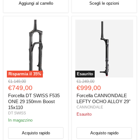
Aggiungi al carrello
Scegli le opzioni
Risparmia il
35
%
Esaurito
Forcella
Forcella
Prezzo
Prezzo
€1.149,00
€1.249,00
DT
CANNONDALE
Prezzo
Prezzo
originale
€749,00
originale
€999,00
SWISS
LEFTY
attuale
attuale
F535
OCHO
Forcella DT SWISS F535
Forcella CANNONDALE
ONE
ALLOY
ONE 29 150mm Boost
LEFTY OCHO ALLOY 29"
29
29"
15x110
CANNONDALE
150mm
DT SWISS
Esaurito
Boost
15x110
In magazzino
Acquisto rapido
Acquisto rapido