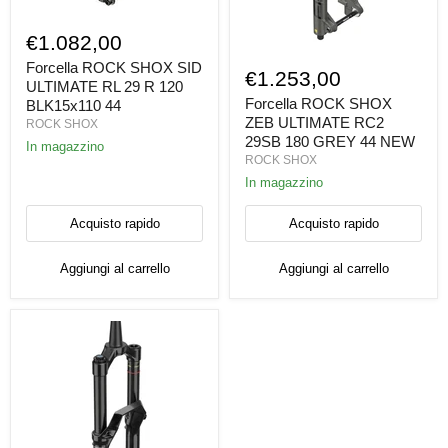
Forcella
ROCK
€1.082,00
SHOX
Forcella
SID
Forcella ROCK SHOX SID
ROCK
€1.253,00
ULTIMATE
ULTIMATE RL 29 R 120
SHOX
RL
ZEB
Forcella ROCK SHOX
BLK15x110 44
29
ULTIMATE
ZEB ULTIMATE RC2
ROCK SHOX
R
RC2
29SB 180 GREY 44 NEW
120
In magazzino
29SB
ROCK SHOX
BLK15x110
180
44
GREY
In magazzino
44
NEW
Acquisto rapido
Acquisto rapido
Aggiungi al carrello
Aggiungi al carrello