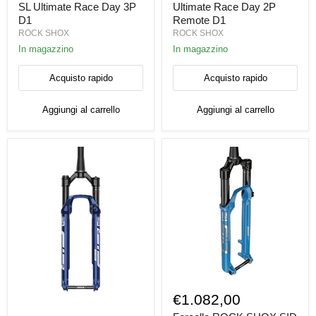
SID
SL
SL Ultimate Race Day 3P
Ultimate Race Day 2P
SL
Ultimate
D1
Remote D1
Ultimate
Race
ROCK SHOX
ROCK SHOX
Race
Day
Day
2P
In magazzino
In magazzino
3P
Remote
D1
D1
Acquisto rapido
Acquisto rapido
Aggiungi al carrello
Aggiungi al carrello
Forcella
ROCK
€1.082,00
SHOX
FORCELLA