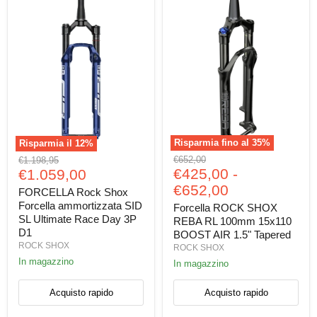
Risparmia fino al
35
%
Risparmia il
12
%
Forcella
FORCELLA
Prezzo
Prezzo
€652,00
€1.198,95
ROCK
Rock
Prezzo
originale
€425,00
-
originale
€1.059,00
SHOX
Shox
attuale
€652,00
REBA
Forcella
FORCELLA Rock Shox
RL
ammortizzata
Forcella ammortizzata SID
Forcella ROCK SHOX
100mm
SID
SL Ultimate Race Day 3P
REBA RL 100mm 15x110
15x110
SL
D1
BOOST AIR 1.5" Tapered
BOOST
Ultimate
ROCK SHOX
AIR
Race
ROCK SHOX
1.5"
Day
In magazzino
In magazzino
Tapered
3P
D1
Acquisto rapido
Acquisto rapido