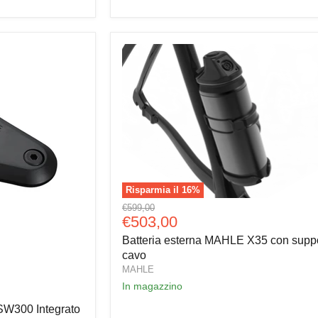
Risparmia il
16
%
Batteria
Prezzo
€599,00
esterna
Prezzo
€503,00
originale
MAHLE
attuale
Batteria esterna MAHLE X35 con suppo
X35
con
cavo
supporto
MAHLE
e
In magazzino
cavo
SW300 Integrato