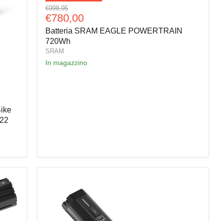
Batteria
Prezzo
€998,95
SRAM
Prezzo
€780,00
originale
EAGLE
attuale
Batteria SRAM EAGLE POWERTRAIN
POWERTRAIN
720Wh
720Wh
SRAM
In magazzino
ike
022