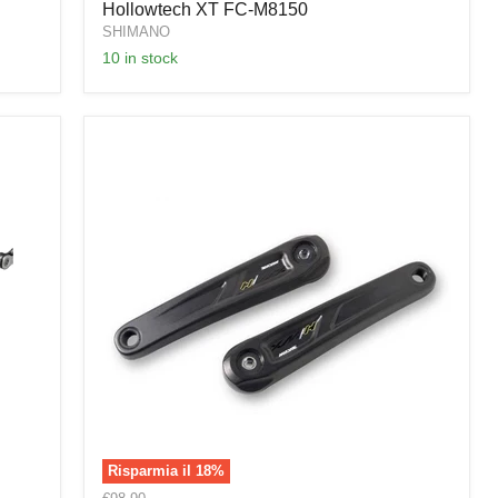
EP8
Hollowtech XT FC-M8150
Hollowtech
SHIMANO
XT
10 in stock
FC-
M8150
Risparmia il
18
%
Guarnitura
Prezzo