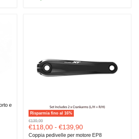
rto e
Risparmia fino al
16
%
Coppia
Prezzo
€139,99
pedivelle
€118,00
-
€139,90
originale
per
Coppia pedivelle per motore EP8
motore