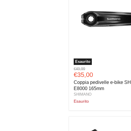
Esaurito
Coppia
Prezzo
€49,99
pedivelle
Prezzo
€35,00
originale
e-
attuale
Coppia pedivelle e-bike 
bike
SHIMANO
E8000 165mm
FC-
SHIMANO
E8000
Esaurito
165mm