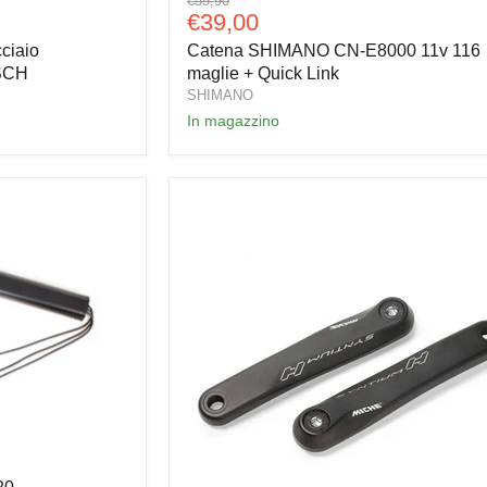
€59,90
SHIMANO
Prezzo
€39,00
originale
CN-
attuale
ciaio
Catena SHIMANO CN-E8000 11v 116
E8000
11v
OSCH
maglie + Quick Link
116
SHIMANO
maglie
In magazzino
+
Quick
Link