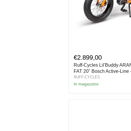
Ruff-
Cycles
€2.899,00
Lil'Buddy
Ruff-Cycles Lil'Buddy AR
ARANCIONE
e-
FAT 20" Bosch Active-Line
Bike
RUFF-CYCLES
FAT
In magazzino
20"
Bosch
Active-
Line
-
300Wh
2022