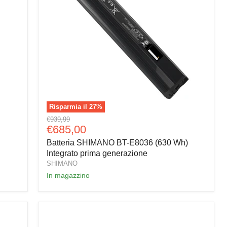
Risparmia il
27
%
Batteria
Prezzo
€939,99
SHIMANO
Prezzo
€685,00
originale
BT-
attuale
Batteria SHIMANO BT-E8036 (630 Wh)
E8036
(630
Integrato prima generazione
Wh)
SHIMANO
Integrato
In magazzino
prima
generazione