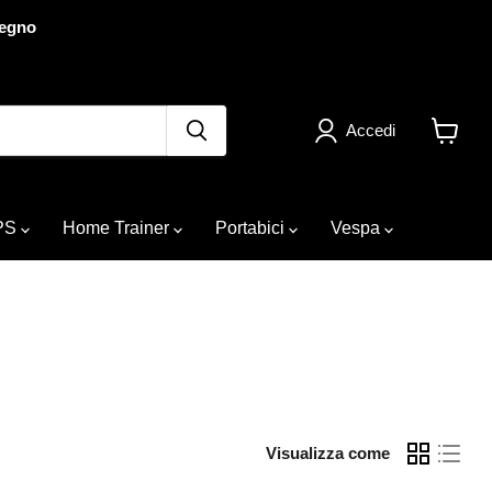
segno
Accedi
Visuali
il
carrello
PS
Home Trainer
Portabici
Vespa
Visualizza come