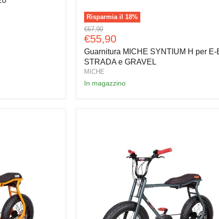
20
Risparmia il
18
%
Guarnitura
Prezzo
€67,90
MICHE
Prezzo
€55,90
originale
SYNTIUM
attuale
Guarnitura MICHE SYNTIUM H per E-
H
per
STRADA e GRAVEL
E-
MICHE
BIKE
In magazzino
STRADA
e
GRAVEL