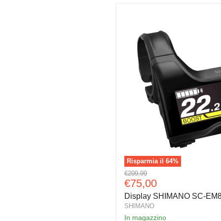
Risparmia il
64
%
Display
Prezzo
€209,99
SHIMANO
Prezzo
€75,00
originale
SC-
attuale
Display SHIMANO SC-EM
EM800
SHIMANO
In magazzino