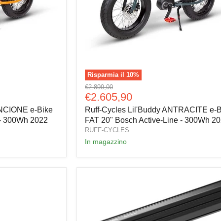
Risparmia il
10
%
Ruff-
Prezzo
€2.899,00
Cycles
Prezzo
€2.605,90
originale
Lil'Buddy
attuale
ANCIONE e-Bike
Ruff-Cycles Lil'Buddy ANTRACITE e-B
ANTRACITE
e-
 - 300Wh 2022
FAT 20" Bosch Active-Line - 300Wh 2
Bike
RUFF-CYCLES
FAT
In magazzino
20"
Bosch
Active-
Line
-
300Wh
2022