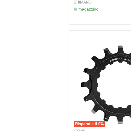
Integrato
SHIMANO
In magazzino
Risparmia il
0
%
Corona
Prezzo