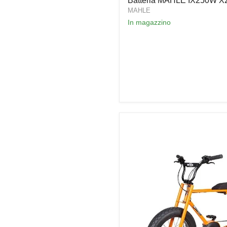
Batteria MAHLE IX250W X
X20
MAHLE
In magazzino