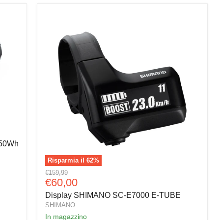
250Wh
Risparmia il
62
%
Display
Prezzo
€159,99
SHIMANO
Prezzo
€60,00
originale
SC-
attuale
Display SHIMANO SC-E7000 E-TUBE
E7000
E-
SHIMANO
TUBE
In magazzino