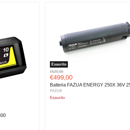
Esaurito
Batteria
Prezzo
€520,00
FAZUA
Prezzo
€499,00
originale
ENERGY
attuale
Batteria FAZUA ENERGY 250X 36V 
250X
36V
FAZUA
250Wh
Esaurito
800