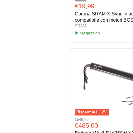
€20,00
SRAM
Prezzo
€19,99
originale
X-
attuale
Corona SRAM X-Sync in ac
Sync
in
compatibile con motori B
acciaio
SRAM
compatibile
In magazzino
con
motori
BOSCH
Risparmia il
12
%
Batteria
Prezzo
€549,00
MAHLE
Prezzo
€485,00
originale
IX250W
attuale