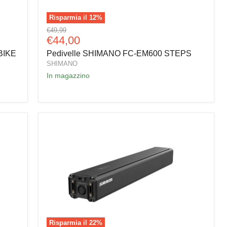
Risparmia il
12
%
Pedivelle
Prezzo
€49,99
SHIMANO
Prezzo
€44,00
originale
FC-
attuale
BIKE
Pedivelle SHIMANO FC-EM600 STEPS
EM600
STEPS
SHIMANO
In magazzino
Risparmia il
22
%