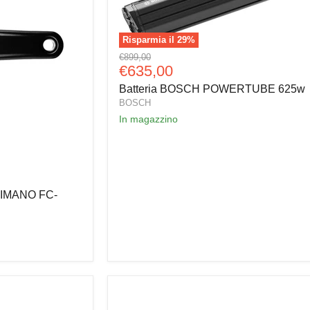
Risparmia il
29
%
Batteria
Prezzo
€899,00
BOSCH
Prezzo
€635,00
originale
POWERTUBE
attuale
Batteria BOSCH POWERTUBE 625w
625w
BOSCH
In magazzino
SHIMANO FC-