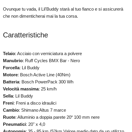
Ovunque tu vada, il Lil'Buddy starà al tuo fianco e si assicurerà
che non dimenticherai mai la tua corsa.
Caratteristiche
Telaio
: Acciaio con verniciatura a polvere
Manubrio
: Ruff Cycles BMX Bar - Nero
Forcella
: Lil Buddy
Motore
: Bosch Active Line (40Nm)
Batteria
: Bosch PowerPack 300 Wh
Velocità massima
: 25 km/h
Sella
: Lil Buddy
Freni
:
Freni a disco idraulici
Cambio
: Shimano Altus 7 marce
Ruote
: Alluminio a doppia parete 20“ 100 mm nere
Pneumatici
: 20" x 4,0
Autonomia
:
35 - 85 km (52km Valore medio dato da un utilizzo