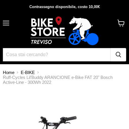
Contrassegno disponibile, costo 10,00€
Menu
Visual
il
carrel
Home
E-BIKE
Ruff-Cycles Lil'Buddy ARANCIONE e-Bike FAT 20" Bosch
Active-Line - 300Wh 2022