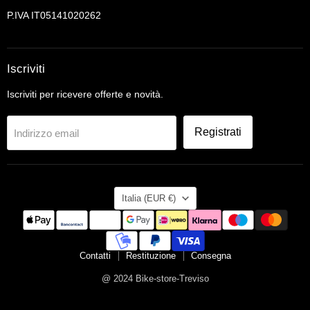
P.IVA IT05141020262
Iscriviti
Iscriviti per ricevere offerte e novità.
Registrati
Indirizzo email
Nazione
Italia
(EUR €)
Contatti
Restituzione
Consegna
@ 2024 Bike-store-Treviso