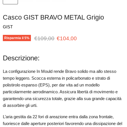
Casco GIST BRAVO METAL Grigio
GIST
Prezzo originale
Prezzo attuale
€109,00
€104,00
Risparmia il
5
%
Descrizione:
La configurazione In Mould rende Bravo solido ma allo stesso
tempo leggero. Scocca esterna in policarbonato e strato di
polistirolo espanso (EPS), per dar vita ad un modello
particolarmente aerodinamico. Assicura libertà di movimento e
garantendo una sicurezza totale, grazie alla sua grande capacità
di assorbire gli urti.
L’aria gestita da 22 fori di areazione entra dalla zona frontale,
fuoriesce dalle aperture posteriori favorendo una dissipazione del