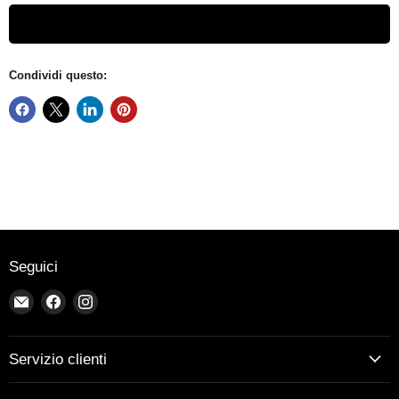
Condividi questo:
Seguici
Email
Trovaci
Trovaci
Bike-
su
su
store-
Facebook
Instagram
Treviso
Servizio clienti