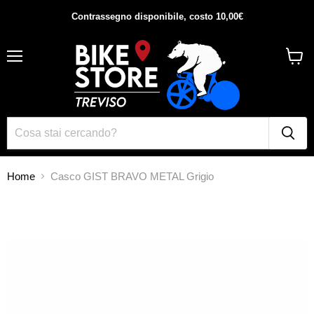
Contrassegno disponibile, costo 10,00€
Menu
Visual
il
carrel
Home
Casco GIST BRAVO METAL Grigio