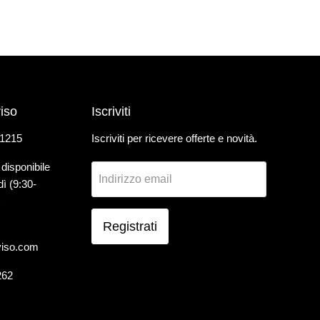
iso
Iscriviti
 1215
Iscriviti per ricevere offerte e novità.
 disponibile
Indirizzo email
dì (9:30-
)
Registrati
viso.com
262