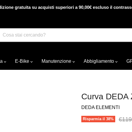
izione gratuita su acquisti superiori a 90,00€ escluso il contras
ta
E-Bike
Manutenzione
Abbigliamento
G
Curva DEDA 
DEDA ELEMENTI
Prezz
€119
Risparmia il
38
%