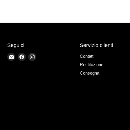
Seguici
Servizio clienti
Email
Trovaci
Trovaci
Contatti
Bike-
su
su
Restituzione
store-
Facebook
Instagram
Consegna
Treviso