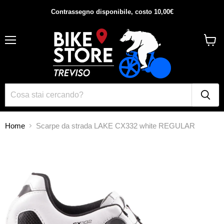
Contrassegno disponibile, costo 10,00€
Menu
Visual
il
carrel
Home
Scarpe da strada LAKE CX332 white REGULAR