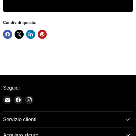
Condividi questo:
Seguici
Email
Trovaci
Trovaci
Bike-
su
su
store-
Facebook
Instagram
Treviso
Servizio clienti
Acquisto sicuro