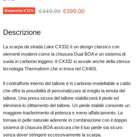
Prezzo originale
Prezzo attuale
€449,99
€399,00
Risparmia il
11
%
Descrizione
La scarpa da strada Lake CX332 è un design classico con
elementi moderni come la chiusura Dual BOA e un sistema di
suola in carbonio leggero. Il CX332 si avvale anche della stessa
tecnologia Thermaform che si trova nel CX403.
Il contrafforte interno del tallone è in carbonio modellabile a caldo
che offre la possibilità di personalizzare al meglio la tenuta del
tallone. Una presa sicura del tallone stabilizzerà il piede ed
eliminerà lo slittamento del tallone. Un piede stabile consente un
maggiore trasferimento di potenza e meno affaticamento. La
tomaia in pelle naturale aderente in combinazione con il doppio
sistema di chiusura BOA assicura che il tuo piede sia sicuro
senza dover stringere eccessivamente la scarpa.