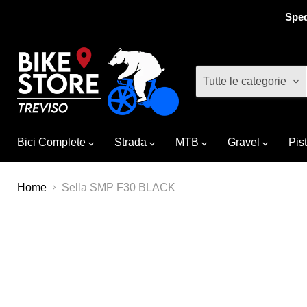
Sped
Tutte le categorie
Bici Complete
Strada
MTB
Gravel
Pis
Home
Sella SMP F30 BLACK