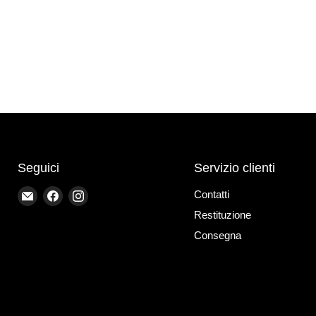
Seguici
Servizio clienti
Email
Trovaci
Trovaci
Contatti
Bike-
su
su
Restituzione
store-
Facebook
Instagram
Consegna
Treviso