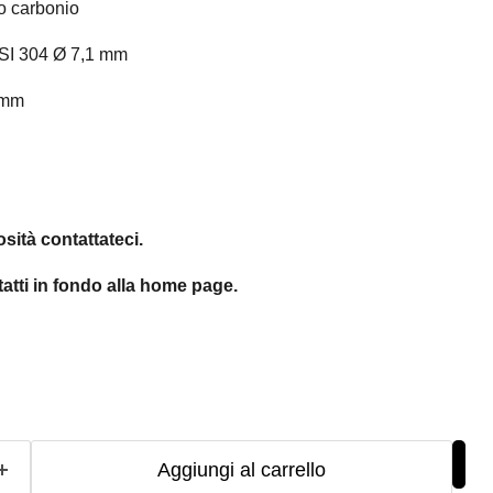
o carbonio
AISI 304 Ø 7,1 mm
 mm
osità contattateci.
atti in fondo alla home page.
Aggiungi al carrello