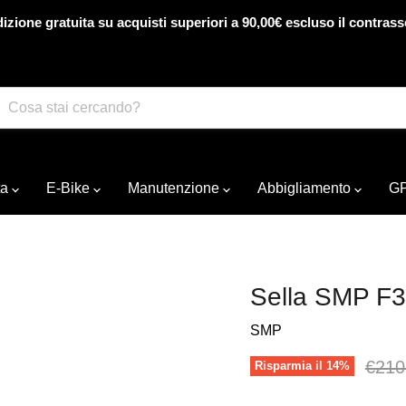
izione gratuita su acquisti superiori a 90,00€ escluso il contras
ta
E-Bike
Manutenzione
Abbigliamento
G
Sella SMP F
SMP
Prezz
€210
Risparmia il
14
%