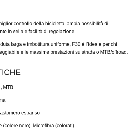
or controllo della bicicletta, ampia possibilità di
 in sella e facilità di regolazione.
uta larga e imbottitura uniforme, F30 è l’ideale per chi
eggiabile e le massime prestazioni su strada o MTB/offroad.
TICHE
a, MTB
ima
 Elastomero espanso
 (colore nero), Microfibra (colorati)