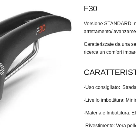
F30
Versione STANDARD: migli
arretramento/ avanzamento
Caratterizzate da una sed
ricerca un comfort impar
CARATTERIS
-Uso
consigliato: Strad
-Livello imbottitura: Min
-Materiale Imbottitura:
-Rivestimento: Vera pelle