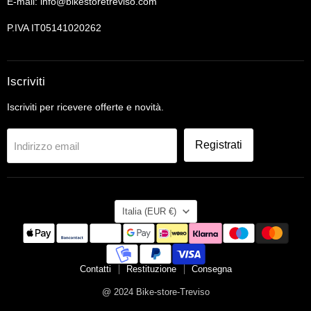
E-mail: info@bikestoretreviso.com
P.IVA IT05141020262
Iscriviti
Iscriviti per ricevere offerte e novità.
Registrati
Indirizzo email
Nazione
Italia
(EUR €)
Contatti
Restituzione
Consegna
@ 2024 Bike-store-Treviso