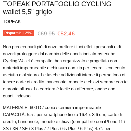
TOPEAK PORTAFOGLIO CYCLING
wallet 5,5" grigio
TOPEAK
Prezzo originale
Prezzo attuale
€69,95
€52,46
Risparmia il
25
%
Non preoccuparti più di dove mettere i tuoi effetti personali e di
doverli proteggere dal cambio delle condizioni atmosferiche.
Cycling Wallet è compatto, ben organizzato e progettato con
materiali impermeabile e chiusura con zip per tenere il contenuto
asciutto e al sicuro. Le tasche addizionali interne ti permettono di
tenere carte di credito, banconote, monete e chiavi sempre con te
e pronte all'uso. La cerniera è facile da afferrare, anche con i
guanti indosso.
MATERIALE: 600 D / cuoio / cerniera impermeabile
CAPACITÀ: 5.5”: per smartphone fino a 16.4 x 8.6 cm, carte di
credito, banconote, monete e chiavi (compatibile con iPhone 11 /
XS / XR / SE / 8 Plus / 7 Plus / 6s Plus / 6 Plus) 4.7”: per